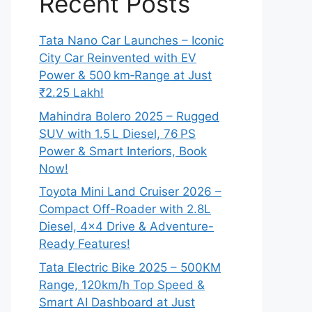
Recent Posts
Tata Nano Car Launches – Iconic
City Car Reinvented with EV
Power & 500 km‑Range at Just
₹2.25 Lakh!
Mahindra Bolero 2025 – Rugged
SUV with 1.5 L Diesel, 76 PS
Power & Smart Interiors, Book
Now!
Toyota Mini Land Cruiser 2026 –
Compact Off-Roader with 2.8L
Diesel, 4×4 Drive & Adventure-
Ready Features!
Tata Electric Bike 2025 – 500KM
Range, 120km/h Top Speed &
Smart AI Dashboard at Just