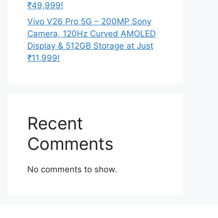
₹49,999!
Vivo V26 Pro 5G – 200MP Sony
Camera, 120Hz Curved AMOLED
Display & 512GB Storage at Just
₹11,999!
Recent
Comments
No comments to show.