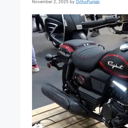
November 2, 2025
by
OrthoPunjab