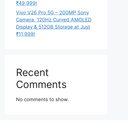
₹49,999!
Vivo V26 Pro 5G – 200MP Sony
Camera, 120Hz Curved AMOLED
Display & 512GB Storage at Just
₹11,999!
Recent
Comments
No comments to show.