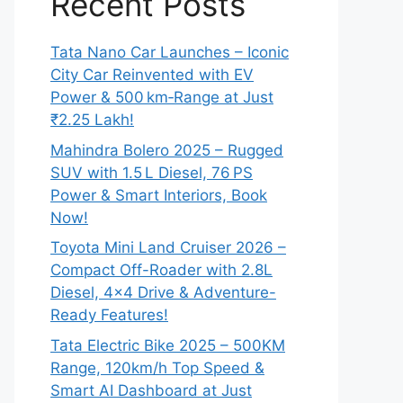
Recent Posts
Tata Nano Car Launches – Iconic
City Car Reinvented with EV
Power & 500 km‑Range at Just
₹2.25 Lakh!
Mahindra Bolero 2025 – Rugged
SUV with 1.5 L Diesel, 76 PS
Power & Smart Interiors, Book
Now!
Toyota Mini Land Cruiser 2026 –
Compact Off-Roader with 2.8L
Diesel, 4×4 Drive & Adventure-
Ready Features!
Tata Electric Bike 2025 – 500KM
Range, 120km/h Top Speed &
Smart AI Dashboard at Just